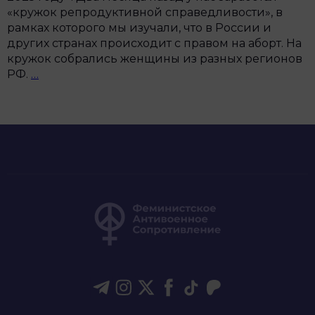
«кружок репродуктивной справедливости», в
рамках которого мы изучали, что в России и
других странах происходит с правом на аборт. На
кружок собрались женщины из разных регионов
«В
РФ.
…
какой-
то
момент
мне
хотелось
выйти
из
окна»:
рассказ
о
личном
опыте
медикаментозного
аборта