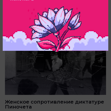
История антивоенных кофеен GI
11.03.2025
Женское сопротивление диктатуре
Пиночета