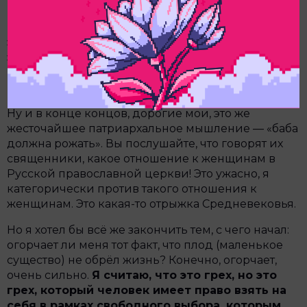
оккупационных войн
. Вот зачем они создают эти
новые законы против абортов! Вот что нужно
этому режиму. И совершенно не какие-то
этические, нравственные ориентиры
подталкивают их принимать подобные законы
против абортов.
Ну и в конце концов, дорогие мои, это же
жесточайшее патриархальное мышление — «баба
должна рожать». Вы послушайте, что говорят их
священники, какое отношение к женщинам в
Русской православной церкви! Это ужасно, я
категорически против такого отношения к
женщинам. Это какая-то отрыжка Средневековья.
Но я хотел бы всё же закончить тем, с чего начал:
огорчает ли меня тот факт, что плод (маленькое
существо) не обрёл жизнь? Конечно, огорчает,
очень сильно.
Я считаю, что это грех, но это
грех, который человек имеет право взять на
себя в рамках свободного выбора, которым