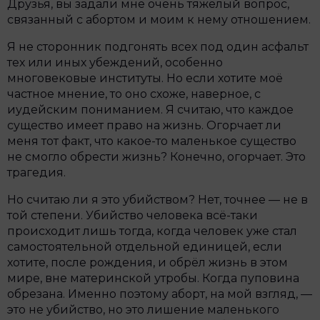
Друзья, вы задали мне очень тяжёлый вопрос,
связанный с абортом и моим к нему отношением.
Я не сторонник подгонять всех под один асфальт
тех или иных убеждений, особенно
многовековые институты. Но если хотите моё
частное мнение, то оно схоже, наверное, с
иудейским пониманием. Я считаю, что каждое
существо имеет право на жизнь. Огорчает ли
меня тот факт, что какое-то маленькое существо
не смогло обрести жизнь? Конечно, огорчает. Это
трагедия.
Но считаю ли я это убийством? Нет, точнее — не в
той степени. Убийство человека всё-таки
происходит лишь тогда, когда человек уже стал
самостоятельной отдельной единицей, если
хотите, после рождения, и обрёл жизнь в этом
мире, вне материнской утробы. Когда пуповина
обрезана. Именно поэтому аборт, на мой взгляд, —
это не убийство, но это лишение маленького