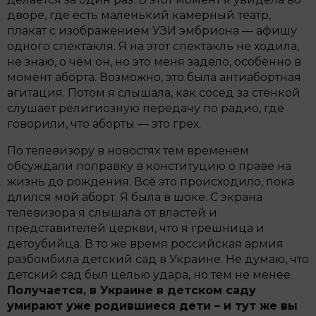
дворе, где есть маленький камерный театр,
плакат с изображением УЗИ эмбриона — афишу
одного спектакля. Я на этот спектакль не ходила,
не знаю, о чём он, но это меня задело, особенно в
момент аборта. Возможно, это была антиабортная
агитация. Потом я слышала, как сосед за стенкой
слушает религиозную передачу по радио, где
говорили, что аборты — это грех.
По телевизору в новостях тем временем
обсуждали поправку в конституцию о праве на
жизнь до рождения. Всё это происходило, пока
длился мой аборт. Я была в шоке. С экрана
телевизора я слышала от властей и
представителей церкви, что я грешница и
детоубийца. В то же время российская армия
разбомбила детский сад в Украине. Не думаю, что
детский сад был целью удара, но тем не менее.
Получается, в Украине в детском саду
умирают уже родившиеся дети – и тут же вы