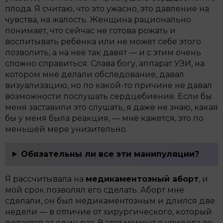
плода. Я считаю, что это ужасно, это давление на
чувства, на жалость. Женщина рационально
понимает, что сейчас не готова рожать и
воспитывать ребёнка или не может себе этого
позволить, а на неё так давят — и с этим очень
сложно справиться. Слава богу, аппарат УЗИ, на
котором мне делали обследование, давал
визуализацию, но по какой-то причине не давал
возможности послушать сердцебиение. Если бы
меня заставили это слушать, я даже не знаю, какая
бы у меня была реакция, — мне кажется, это по
меньшей мере унизительно.
Обязательны ли все эти манипуляции?
Я рассчитывала на
медикаментозный аборт
, и
мой срок позволял его сделать. Аборт мне
сделали, он был медикаментозным и длился две
недели — в отличие от хирургического, который
делается за один раз. В этот момент я увидела во