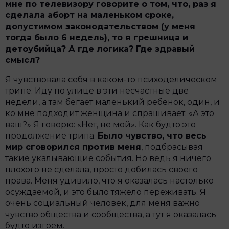
мне по телевизору говорите о том, что, раз я
сделала аборт на маленьком сроке,
допустимом законодательством (у меня
тогда было 6 недель), то я грешница и
детоубийца? А где логика? Где здравый
смысл?
Я чувствовала себя в каком-то психоделическом
трипе. Иду по улице в эти несчастные две
недели, а там бегает маленький ребёнок, один, и
ко мне подходит женщина и спрашивает: «А это
ваш?» Я говорю: «Нет, не мой». Как будто это
продолжение трипа.
Было чувство, что весь
мир сговорился против меня
, подбрасывая
такие укалывающие события. Но ведь я ничего
плохого не сделала, просто добилась своего
права. Меня удивило, что я оказалась настолько
осуждаемой, и это было тяжело переживать. Я
очень социальный человек, для меня важно
чувство общества и сообщества, а тут я оказалась
будто изгоем.