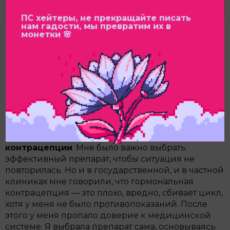
пролайф-фонде «Женщины за жизнь» и
консультациях, которые они оказывают
ПС хейтеры, не прекращайте писать
нам гадости, мы превратим их в
монетки 🌸
Я переживала и боль утраты — на каком-то
бессознательном уровне я, наверное, хотела этого
ребёнка, — и психологическую травму от
давления. Это была комплексная боль. Сейчас,
спустя год, мне лучше, но панические атаки
остались. Они случаются, когда я хожу к врачам.
Из-за этого я перестала посещать больницы и
перешла на самолечение. После аборта у меня
был неприятный опыт с врачами, когда я
обратилась по поводу
гормональной
контрацепции
. Мне было важно выбрать
эффективный препарат, чтобы ситуация не
повторилась. Но и в государственной, и в частной
клиниках мне говорили, что гормональная
контрацепция — это плохо, вредно, сбивает цикл,
хотя у меня не было противопоказаний. После
этого у меня пропало доверие к медицинской
системе. Я выбрала препарат сама, основываясь