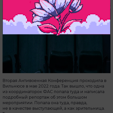
Вторая Антивоенная Конференция проходила в
Вильнюсе в мае 2022 года. Так вышло, что одна
из координаторок ФАС попала туда и написала
подробный репортаж об этом большом
мероприятии. Попала она туда, правда,
не в качестве выступающей, а как зрительница.