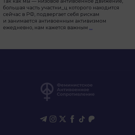
Так как мы — низовое антивоенное движение,
большая часть участни_ц которого находится
сейчас в РФ, подвергает себя рискам
и занимается антивоенным активизмом
Антивоенная
ежедневно, нам кажется важным
…
Конференция:
репортаж
с
собрания
«хороших
русских»: