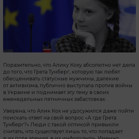
Поразительно, что Алику Коху абсолютно нет дела
до того, что Грета Тунберг, которую так любят
обесценивать статусные мужчины, далекие
от активизма, публично выступала против войны
в Украине и поднимает эту тему в своих
еженедельных пятничных забастовках.
Уверена, что Алик Кох не удосужился даже пойти
поискать ответ на свой вопрос «А где Грета
Тунберг?» Люди с такой оптикой привыкли
считать, что существует лишь то, что попадает
в их поле зрения, в их инфопузырь. Именно