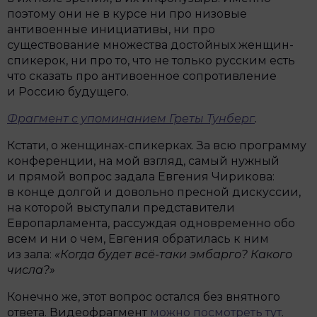
поэтому они не в курсе ни про низовые
антивоенные инициативы, ни про
существование множества достойных женщин-
спикерок, ни про то, что не только русским есть
что сказать про антивоенное сопротивление
и Россию будущего.
Фрагмент с упоминанием Греты Тунберг
.
Кстати, о женщинах-спикерках. За всю программу
конференции, на мой взгляд, самый нужный
и прямой вопрос задала Евгения Чирикова:
в конце долгой и довольно пресной дискуссии,
на которой выступали представители
Европарламента, рассуждая одновременно обо
всем и ни о чем, Евгения обратилась к ним
из зала:
«Когда будет всё-таки эмбарго? Какого
числа?»
Конечно же, этот вопрос остался без внятного
ответа. Видеофрагмент
можно посмотреть тут
.