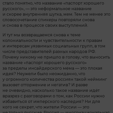
стало понятно, что название «паспорт хорошего
русского», — это неформальное название
и скорее внутренняя шутка, мем. Тем не менее это
словосочетание спикеры повторяли снова
и снова в процессе своих выступлений.
И тут мы возвращаемся снова к теме
колониальности и чувствительности к правам
и интересам уязвимых социальных групп, в том
числе представителей разных народов РФ.
Почему никому не пришло в голову, что выносить
название «паспорт хорошего русского»
за пределы инсайдерского мема — это плохая
идея? Неужели было неожиданно, что
у огромного количества россиян такой нейминг
вызовет отторжение и негатив? И разве
не очевидно, насколько такое название идёт
вразрез с разговорами о том, как России нужно
избавиться от имперского наследия? Ни для
кого не секрет, что жители России — это
не только русские, Россия — многонациональная