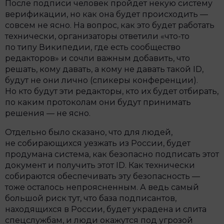
После подписи человек пройдет некую систему
верификации, но как она будет происходить —
совсем не ясно. На вопрос, как это будет работать
технически, организаторы ответили «что-то
по типу Википедии, где есть сообщество
редакторов» и сочли важным добавить, что
решать, кому давать, а кому не давать такой ID,
будут не они лично (спикеры конференции).
Но кто будут эти редакторы, кто их будет отбирать,
по каким протоколам они будут принимать
решения — не ясно.
Отдельно было сказано, что для людей,
не собирающихся уезжать из России, будет
продумана система, как безопасно подписать этот
документ и получить этот ID. Как технически
собираются обеспечивать эту безопасность —
тоже осталось непроясненным. А ведь самый
большой риск тут, что база подписантов,
находящихся в России, будет украдена и слита
спецслужбам, и люди окажутся под угрозой