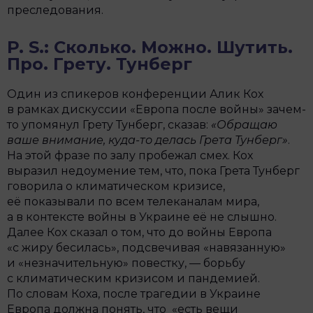
преследования.
P. S.: Сколько. Можно. Шутить.
Про. Грету. Тунберг
Один из спикеров конференции Алик Кох
в рамках дискуссии «Европа после войны» зачем-
то упомянул Грету Тунберг, сказав:
«Обращаю
ваше внимание, куда-то делась Грета Тунберг»
.
На этой фразе по залу пробежал смех. Кох
выразил недоумение тем, что, пока Грета Тунберг
говорила о климатическом кризисе,
её показывали по всем телеканалам мира,
а в контексте войны в Украине её не слышно.
Далее Кох сказал о том, что до войны Европа
«с жиру бесилась», подсвечивая «навязанную»
и «незначительную» повестку, — борьбу
с климатическим кризисом и пандемией.
По словам Коха, после трагедии в Украине
Европа должна понять, что «есть вещи