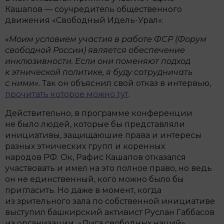
Кашапов — соучредитель общественного
движения «Свободный Идель-Урал»:
«Моим условием участия в работе ФСР (Форум
свободной России) является обеспечение
инклюзивности. Если они поменяют подход
к этнической политике, я буду сотрудничать
с ними».
Так он объяснил свой отказ в интервью,
прочитать которое можно тут
.
Действительно, в программе конференции
не было людей, которые бы представляли
инициативы, защищаюшие права и интересы
разных этнических групп и коренных
народов РФ. Ок, Рафис Кашапов отказался
участвовать и имел на это полное право, но ведь
он не единственный, кого можно было бы
пригласить. Но даже в момент, когда
из зрительного зала по собственной инициативе
выступил башкирский активист Руслан Габбасов
из организации «Лига свободных наций»