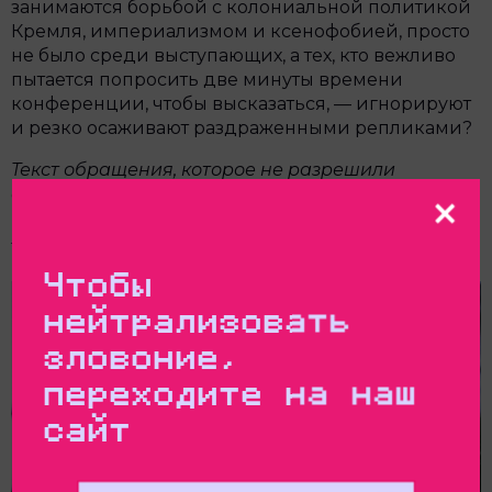
занимаются борьбой с колониальной политикой
Кремля, империализмом и ксенофобией, просто
не было среди выступающих, а тех, кто вежливо
пытается попросить две минуты времени
конференции, чтобы высказаться, — игнорируют
и резко осаживают раздраженными репликами?
Текст обращения, которое не разрешили
озвучить Руслану Габбасову
можно прочитать тут
.
Видео его вопроса и ответа Гарри Каспарова
.
Чтобы
нейтрализовать
зловоние,
переходите на наш
сайт