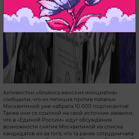
Активистки «Альянса женских инициатив»
сообщили, что их петиция против Натальи
Москвитиной уже набрала 10 000 подписантов!
Также они со ссылкой на свой источник заявили,
что в «Единой России» идут обсуждения
возможности снятия Москвитиной из списка
кандидатов из-за того, что та ранее сотрудничала