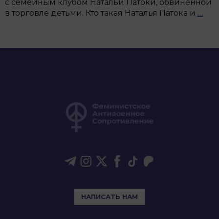
с семейным клубом Натальи Патоки, обвинённой
Кто
в торговле детьми. Кто такая Наталья Патока и
…
так
тор
дет
Нат
Пат
и
как
она
свя
с
Мос
НАПИСАТЬ НАМ