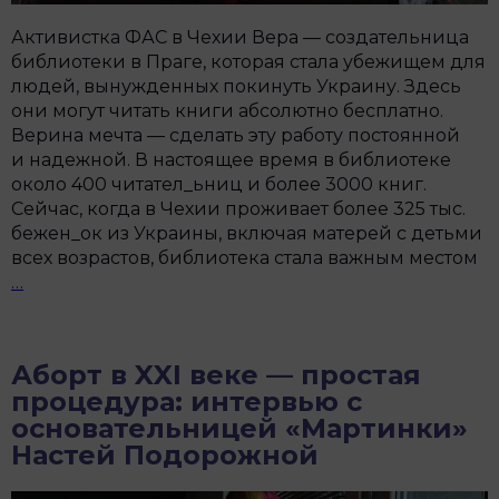
Активистка ФАС в Чехии Вера — создательница
библиотеки в Праге, которая стала убежищем для
людей, вынужденных покинуть Украину. Здесь
они могут читать книги абсолютно бесплатно.
Верина мечта — сделать эту работу постоянной
и надежной. В настоящее время в библиотеке
около 400 читател_ьниц и более 3000 книг.
Сейчас, когда в Чехии проживает более 325 тыс.
бежен_ок из Украины, включая матерей с детьми
всех возрастов, библиотека стала важным местом
«Хотелось,
…
чтобы
у
них
Аборт в XXI веке — простая
появилось
процедура: интервью с
ощущение
основательницей «Мартинки»
дома»:
Настей Подорожной
как
работает