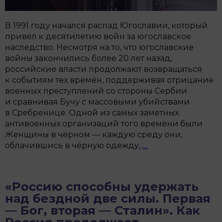
В 1991 году начался распад Югославии, который
привёл к десятилетию войн за югославское
наследство. Несмотря на то, что югославские
войны закончились более 20 лет назад,
российские власти продолжают возвращаться
к событиям тех времён, поддерживая отрицание
военных преступлений со стороны Сербии
и сравнивая Бучу с массовыми убийствами
в Сребренице. Одной из самых заметных
антивоенных организаций того времени были
Женщины в чёрном — каждую среду они,
«Дезертиры
облачившись в чёрную одежду,
…
были
невидимыми
жертвами».
«Россию способны удержать
Как
над бездной две силы. Первая
сербские
— Бог, вторая — Сталин». Как
активисты
боролись