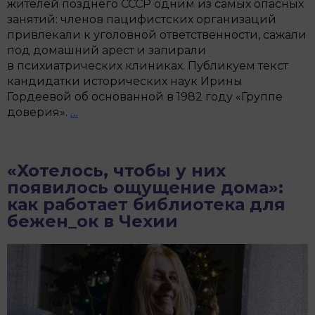
жителей позднего СССР одним из самых опасных
занятий: членов пацифистских организаций
привлекали к уголовной ответственности, сажали
под домашний арест и запирали
в психиатрических клиниках. Публикуем текст
кандидатки исторических наук Ирины
Гордеевой об основанной в 1982 году «Группе
«Группа
доверия».
…
доверия»:
независимое
мирное
«Хотелось, чтобы у них
движение
появилось ощущение дома»:
в
как работает библиотека для
СССР
бежен_ок в Чехии