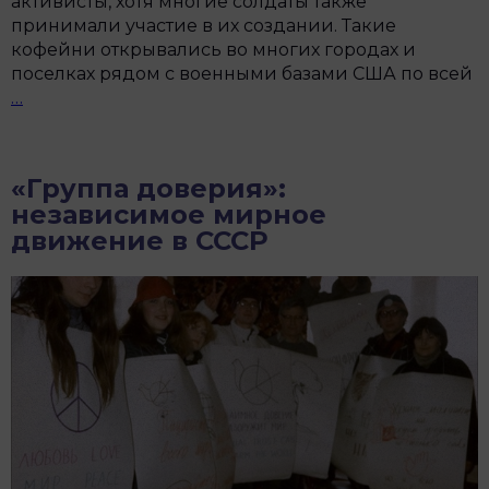
активисты, хотя многие солдаты также
принимали участие в их создании. Такие
кофейни открывались во многих городах и
поселках рядом с военными базами США по всей
История
…
антивоенных
кофеен
GI
«Группа доверия»:
независимое мирное
движение в СССР