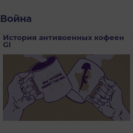
Война
История антивоенных кофеен
GI