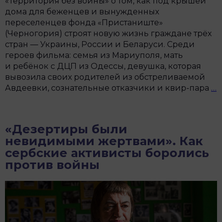
«Территория без войны» о том, как под крышей
дома для беженцев и вынужденных
переселенцев фонда «Пристаниште»
(Черногория) строят новую жизнь граждане трёх
стран — Украины, России и Беларуси. Среди
героев фильма: семья из Мариуполя, мать
и ребёнок с ДЦП из Одессы, девушка, которая
вывозила своих родителей из обстреливаемой
«
Авдеевки, сознательные отказчики и квир-пара
…
б
в
р
«Дезертиры были
с
невидимыми жертвами». Как
р
сербские активисты боролись
Т
против войны
З
и
г
е
ф