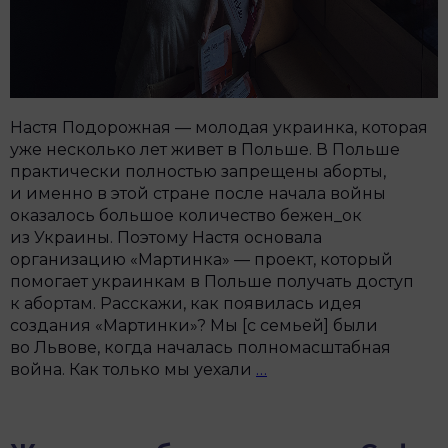
Настя Подорожная — молодая украинка, которая
уже несколько лет живет в Польше. В Польше
практически полностью запрещены аборты,
и именно в этой стране после начала войны
оказалось большое количество бежен_ок
из Украины. Поэтому Настя основала
организацию «Мартинка» — проект, который
помогает украинкам в Польше получать доступ
к абортам. Расскажи, как появилась идея
создания «Мартинки»? Мы [с семьей] были
во Львове, когда началась полномасштабная
Аборт
война. Как только мы уехали
…
в
XXI
веке