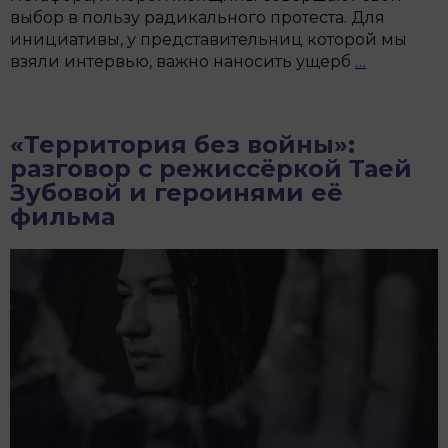
выбор в пользу радикального протеста. Для
инициативы, у представительниц которой мы
«Мужчин
взяли интервью, важно наносить ущерб
…
несёт
тяжёлое,
женщина
«Территория без войны»:
—
разговор с режиссёркой Таей
опасное»:
Зубовой и героинями её
интервь
фильма
с
российс
партизан