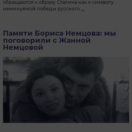
обращаются к образу Сталина как к символу
«Россию
неминуемой победы русского
…
способны
удержать
над
Памяти Бориса Немцова: мы
бездной
поговорили с Жанной
две
Немцовой
силы.
Первая
—
Бог,
вторая
—
Сталин».
Как
Россия
продолжает
реабилитировать
Сталина