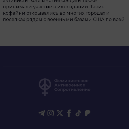
активисты, хотя многие солдаты также
принимали участие в их создании. Такие
кофейни открывались во многих городах и
поселках рядом с военными базами США по всей
История
…
антивоенных
кофеен
GI