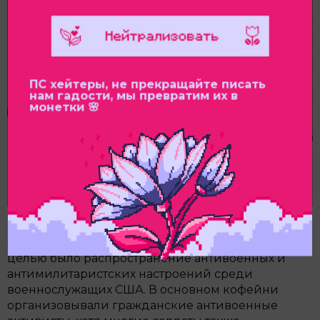
ПС хейтеры, не прекращайте писать
нам гадости, мы превратим их в
монетки 🌸
Кофейни GI были созданы в рамках антивоенного
движения во времена войны во Вьетнаме. Их
целью было распространение антивоенных и
антимилитаристских настроений среди
военнослужащих США. В основном кофейни
организовывали гражданские антивоенные