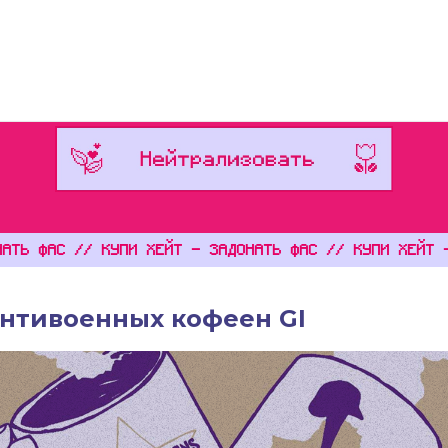
Интервью
Расследования
Пере
Ь ФАС // КУПИ ХЕЙТ - ЗАДОНАТЬ ФАС // КУПИ ХЕЙТ - 
антивоенных кофеен GI