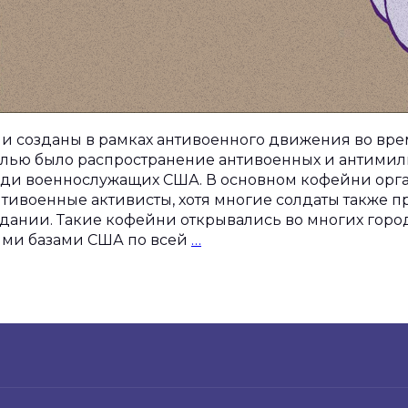
и созданы в рамках антивоенного движения во вре
елью было распространение антивоенных и антимил
еди военнослужащих США. В основном кофейни орг
тивоенные активисты, хотя многие солдаты также 
оздании. Такие кофейни открывались во многих горо
История
ыми базами США по всей
…
антивоенных
кофеен
GI