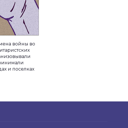
мена войны во
итаристских
анизовывали
принимали
дах и поселках