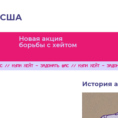
США
Новая акция
борьбы с хейтом
// КУПИ ХЕЙТ - ЗАДОНАТЬ ФАС // КУПИ ХЕЙТ - ЗАДОНАТ
История 