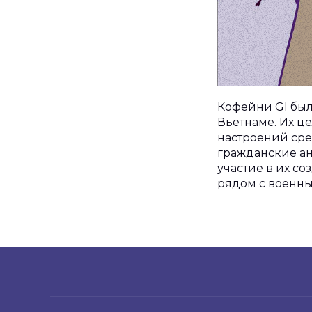
Кофейни GI был
Вьетнаме. Их ц
настроений ср
гражданские ан
участие в их с
рядом с военн