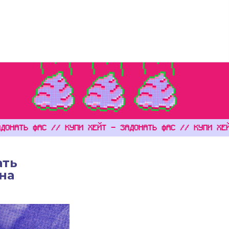
воды
Спецпроекты
Тексты
О нас
Поддержать
EN
 ФАС // КУПИ ХЕЙТ - ЗАДОНАТЬ ФАС // КУПИ ХЕЙТ - ЗА
ать
на