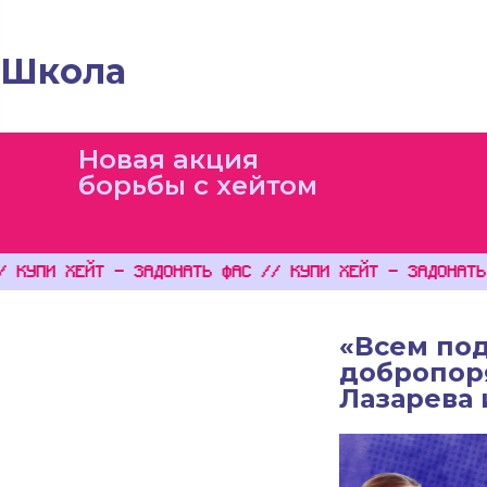
Школа
Новая акция
борьбы с хейтом
ХЕЙТ - ЗАДОНАТЬ ФАС // КУПИ ХЕЙТ - ЗАДОНАТЬ ФАС /
«Всем под
добропор
Лазарева 