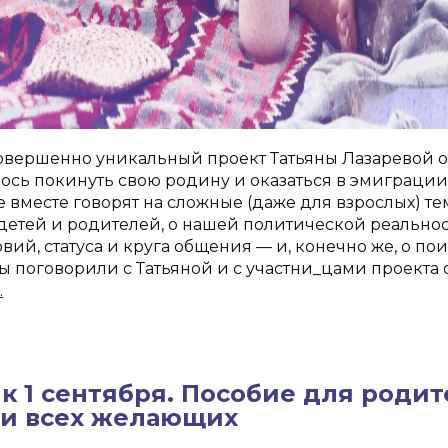
 совершенно уникальный проект Татьяны Лазаревой о
сь покинуть свою родину и оказаться в эмиграции.
 вместе говорят на сложные (даже для взрослых) те
детей и родителей, о нашей политической реальнос
ий, статуса и круга общения — и, конечно же, о по
ы поговорили с Татьяной и с участни_цами проекта о
«Всем
…
подросткам
нужно
обязательно
искать
к 1 сентября. Пособие для родит
добропорядочных
 и всех желающих
взрослых
рядом»: