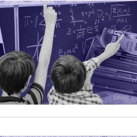
Татьяна
Лазарева
и подростки
о проекте
«Где я?»