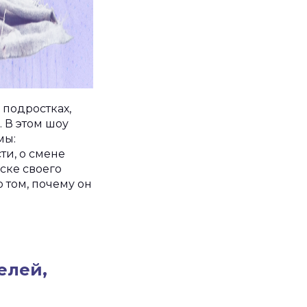
 подростках,
 В этом шоу
мы:
ти, о смене
иске своего
 том, почему он
елей,