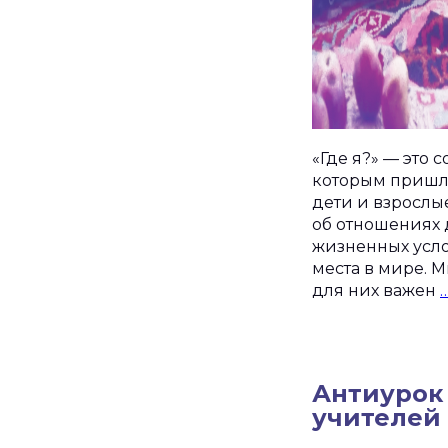
«Где я?» — это
которым пришло
дети и взрослые
об отношениях 
жизненных услов
места в мире. М
для них важен
Антиурок 
учителей