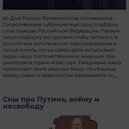
Ко Дню России Феминистское Антивоенное
Сопротивление публикует ещё одну подборку
снов граждан Российской Федерации. Первую
такую подборку мы сделали, чтобы заглянуть в
российское политическое подсознательное и
лучше понять, что на самом деле испытывают
люди, наши соотечественники, живущие при
диктатуре в стране-агрессоре. Ежедневно наяву
происходят такие ужасные вещи, что граница
Ноч
между снами и реальностью размывается со
…
Рос
в
Ден
Сны про Путина, войну и
Росс
несвободу
что
снит
росс
во