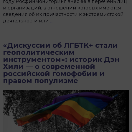
году Росфинмониторинг внёс её в перечень лиц
и организаций, в отношении которых имеются
сведения об их причастности к экстремистской
«Моя
деятельности или
…
правда
всегда
при
«Дискуссии об ЛГБТК+ стали
мне»:
геополитическим
интервью
инструментом»: историк Дэн
с
Хили — о современной
Татьяной
российской гомофобии и
Лазаревой
правом популизме