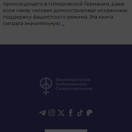
происходящего в гитлеровской Германии, даже
если наяву человек демонстрировал искреннюю
поддержку фашистского режима. Эта книга
Сны
сыграла значительную
…
про
Путина,
войну
и
несвободу