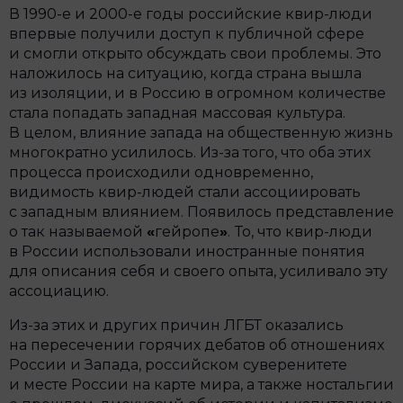
В 1990-е и 2000-е годы российские квир-люди
впервые получили доступ к публичной сфере
и смогли открыто обсуждать свои проблемы. Это
наложилось на ситуацию, когда страна вышла
из изоляции, и в Россию в огромном количестве
стала попадать западная массовая культура.
В целом, влияние запада на общественную жизнь
многократно усилилось. Из-за того, что оба этих
процесса происходили одновременно,
видимость квир-людей стали ассоциировать
с западным влиянием. Появилось представление
о так называемой
«
гейропе
»
.
То, что квир-люди
в России использовали иностранные понятия
для описания себя и своего опыта, усиливало эту
ассоциацию.
Из-за этих и других причин ЛГБТ оказались
на пересечении горячих дебатов об отношениях
России и Запада, российском суверенитете
и месте России на карте мира, а также ностальгии