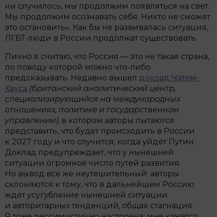
ни случилось, мы продолжим появляться на свет.
Мы продолжим осознавать себя. Никто не сможет
это остановить». Как бы не развивалась ситуация,
ЛГБТ-люди в России продолжат существовать.
Лично я считаю, что Россия — это не такая страна,
по поводу которой можно что-либо
предсказывать. Недавно вышел
доклад Чатем-
Хауса
(британский аналитический центр,
специализирующийся на международных
отношениях, политике и государственном
управлении)
, в котором авторы пытаются
представить, что будет происходить в России
к 2027 году и что случится, когда уйдёт Путин.
Доклад предупреждает, что у нынешней
ситуации огромное число путей развития.
Но вывод всё же неутешительный: авторы
склоняются к тому, что в дальнейшем Россию
ждёт усугубление нынешней ситуации
и авторитарных тенденций, общая стагнация.
Я тоже пессимистично настроена: мне кажется,