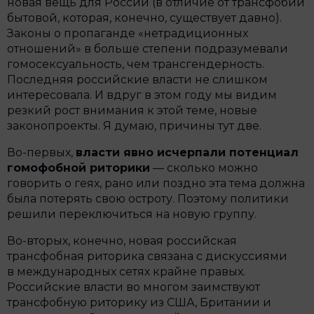
новая вещь для России (в отличие от трансфобии
бытовой, которая, конечно, существует давно).
Законы о пропаганде «нетрадиционных
отношений» в больше степени подразумевали
гомосексуальность, чем трансгендерность.
Последняя российские власти не слишком
интересовала. И вдруг в этом году мы видим
резкий рост внимания к этой теме, новые
законопроекты. Я думаю, причины тут две.
Во-первых,
власти явно исчерпали потенциал
гомофобной риторики
— сколько можно
говорить о геях, рано или поздно эта тема должна
была потерять свою остроту. Поэтому политики
решили переключиться на новую группу.
Во-вторых, конечно, новая российская
трансфобная риторика связана с дискуссиями
в международных сетях крайне правых.
Российские власти во многом заимствуют
трансфобную риторику из США, Британии и