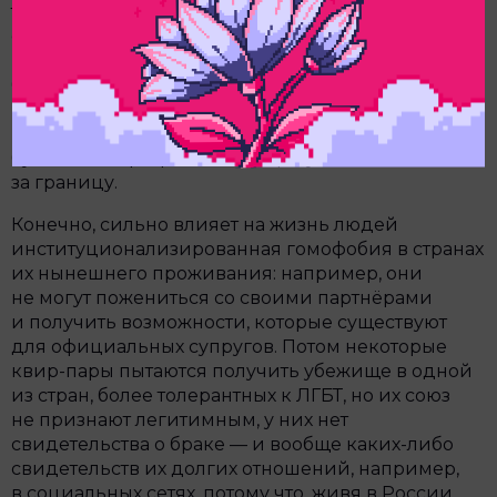
того, квир-пары сталкиваются с проблемами,
связанными с опекой над детьми. Некоторые
мои респондентки, лесбиянки, вынуждены были
буквально бороться с отцами их детей. Отец
может много лет не принимать участие в жизни
ребёнка, но при этом не подписывает нужные
бумаги и не разрешает матери увезти детей
за границу.
Конечно, сильно влияет на жизнь людей
институционализированная гомофобия в странах
их нынешнего проживания: например, они
не могут пожениться со своими партнёрами
и получить возможности, которые существуют
для официальных супругов. Потом некоторые
квир-пары пытаются получить убежище в одной
из стран, более толерантных к ЛГБТ, но их союз
не признают легитимным, у них нет
свидетельства о браке — и вообще каких-либо
свидетельств их долгих отношений, например,
в социальных сетях, потому что, живя в России,