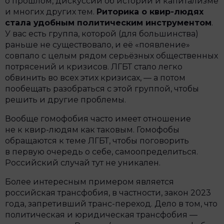
о прошлом, дискуссий об истории и капитализме
и многих других тем.
Риторика о квир-людях
стала удобным политическим инструментом
.
У вас есть группа, которой (для большинства)
раньше не существовало, и её «появление»
совпало с целым рядом серьёзных общественных
потрясений и кризисов. ЛГБТ стало легко
обвинить во всех этих кризисах, — а потом
пообещать разобраться с этой группой, чтобы
решить и другие проблемы.
Вообще гомофобия часто имеет отношение
не к квир-людям как таковым. Гомофобы
обращаются к теме ЛГБТ, чтобы поговорить
в первую очередь о себе, самоопределиться.
Российский случай тут не уникален.
Более интересным примером является
российская трансфобия, в частности, закон 2023
года, запретивший транс-переход. Дело в том, что
политическая и юридическая трансфобия —