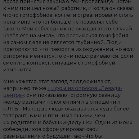
после принятия закона о гей-пропаганде. Потом
к ним пришёл новый работник, и когда он сказал
что-то гомофобное, коллеги отреагировали столь
негативно, что тот больше не позволял себе
такого. Мой собеседник не ожидал этого. Случай
навёл его на мысль, что российская гомофобия
на самом деле не является глубинной. Люди
повторяют то, что говорят в их окружении, но если
риторика меняется, то они подстраиваются. Если
сменить контекст, ситуация с гомофобией
изменится.
Мне кажется, этот взгляд поддерживают,
например, те же
цифры из опросов «Левада-
центра»
: они показывают огромную разницу
между разными поколениями в отношении
к ЛГБТ. Молодые люди оказываются куда более
толерантными и принимающими, чем
их родители и бабушки-дедушки. Один из моих
собеседников сформулировал свои
размышления о будущем так: «Что бы