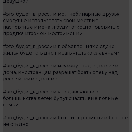
девушкой
#это_будет_в_россии мои небинарные друзья
смогут не использовать свои мёртвые
паспортные имена и будут открыто говорить о
предпочитаемом местоимении
#это_будет_в_россии в объявлениях о сдаче
жилья будет стыдно писать «только славянам»
#это_будет_в_россии исчезнут пнд и детские
дома, иностранцам разрешат брать опеку над
российскими детьми
#это_будет_в_россии у подавляющего
большинства детей будут счастливые полные
семьи
#это_будет_в_россии быть из провинции больше
не стыдно