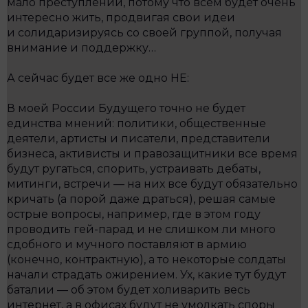
мало преступлений, потому что всем будет очень
интересно жить, продвигая свои идеи
и солидаризируясь со своей группой, получая
внимание и поддержку…
А сейчас будет все же одно НЕ:
В моей России Будущего точно не будет
единства мнений: политики, общественные
деятели, артисты и писатели, представители
бизнеса, активисты и правозащитники все время
будут ругаться, спорить, устраивать дебаты,
митинги, встречи — на них все будут обязательно
кричать (а порой даже драться), решая самые
острые вопросы, например, где в этом году
проводить гей-парад и не слишком ли много
сдобного и мучного поставляют в армию
(конечно, контрактную), а то некоторые солдаты
начали страдать ожирением. Ух, какие тут будут
баталии — об этом будет холиварить весь
интернет, а в офисах будут не умолкать споры