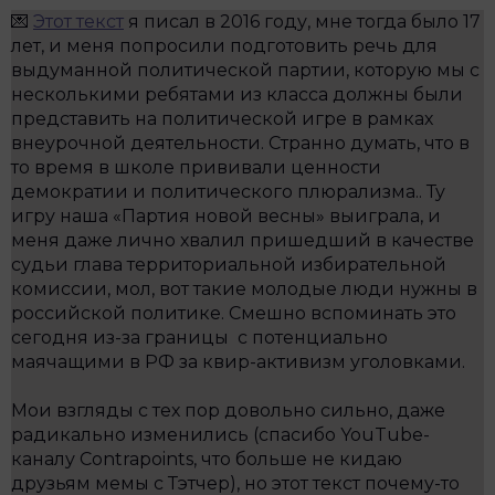
💌
Этот текст
я писал в 2016 году, мне тогда было 17
лет, и меня попросили подготовить речь для
выдуманной политической партии, которую мы с
несколькими ребятами из класса должны были
представить на политической игре в рамках
внеурочной деятельности. Странно думать, что в
то время в школе прививали ценности
демократии и политического плюрализма.. Ту
игру наша «Партия новой весны» выиграла, и
меня даже лично хвалил пришедший в качестве
судьи глава территориальной избирательной
комиссии, мол, вот такие молодые люди нужны в
российской политике. Смешно вспоминать это
сегодня из-за границы с потенциально
маячащими в РФ за квир-активизм уголовками.
Мои взгляды с тех пор довольно сильно, даже
радикально изменились (спасибо YouTube-
каналу Contrapoints, что больше не кидаю
друзьям мемы с Тэтчер), но этот текст почему-то