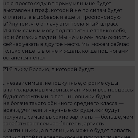
но я просто сяду в тюрьму или мне будет
выставлен штраф, который не по силам будет
оплатить, а в добавок я ещё и проспонсирую
в*йну тем, что оплачу этот треклятый штраф.
И я тем самым могу подставить не только себя,
но и близких людей. Мы не имеем возможности
сейчас уехать в другое место. Мы можем сейчас
только сидеть в огне и ждать, когда под ногами
останется пепел.
💌 Я вижу Россию, в которой будут:
…независимые, неподкупные, строгие суды
в таких красивых черных мантиях и все процессы
будут открытыми, а все чиновники будут
не богаче такого обычного среднего класса —
врачи, учителя и научные сотрудники будут
получать самые высокие зарплаты — больше, чем
зарабатывают сейчас блогеры, артисты
и айтишники, а в полицию можно будет попасть
только пройдя всевозможные психологические