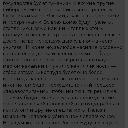
государства будет гуманизм и всякие другие
либеральные ценности. Система и процессы
будут емкими и гибкими, а законы — жесткими
и прозрачными. Во всех домах будут туалеты,
отопление, целые крыши и теплые стены —
потому что нельзя сохранить свое человеческое
достоинство, используя дырку в полу вместо
унитаза… И, конечно, за любое насилие, особенно
в отношении детей и членов семьи — будут
самые строгие сроки, но тюрьма — не будет
местом наказания и уничтожения личности —
отбор сотрудников туда будет еще более
жестким, а зарплаты — высокими — потому что
именно там будет проходить тонкий процесс
«перевоспитания», чтобы исключить рецидив.
Тюрьмы будут выглядеть как трехзвездочные
отели за колючей проволкой, где будут работать
психологи и другие специалисты. Нельзя
изменить человека, убив в нем человеческое.
Но я думаю, что в такой России Будущего будет