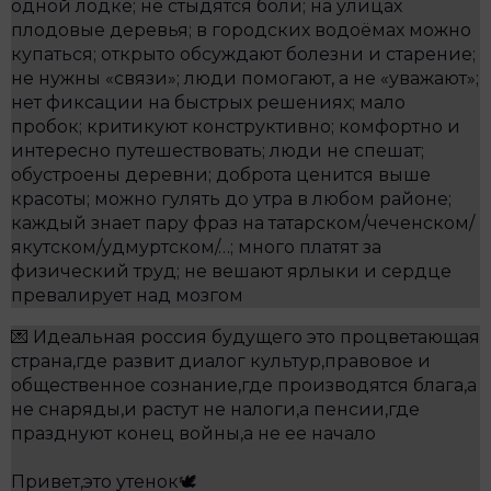
одной лодке; не стыдятся боли; на улицах
плодовые деревья; в городских водоёмах можно
купаться; открыто обсуждают болезни и старение;
не нужны «связи»; люди помогают, а не «уважают»;
нет фиксации на быстрых решениях; мало
пробок; критикуют конструктивно; комфортно и
интересно путешествовать; люди не спешат;
обустроены деревни; доброта ценится выше
красоты; можно гулять до утра в любом районе;
каждый знает пару фраз на татарском/чеченском/
якутском/удмуртском/…; много платят за
физический труд; не вешают ярлыки и сердце
превалирует над мозгом
💌 Идеальная россия будущего это процветающая
страна,где развит диалог культур,правовое и
общественное сознание,где производятся блага,а
не снаряды,и растут не налоги,а пенсии,где
празднуют конец войны,а не ее начало
Привет,это утенок🕊