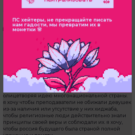
Ведь «пока люди будут резать животных, они
будут убивать друг друга». Так что нужен
веганский мир! 🙂
ПС хейтеры, не прекращайте писать
нам гадости, мы превратим их в
💌 я хочу застать россию, гордящуюся своим
монетки 🌸
культурным наследием. не на словах, а на деле.
чтобы власти не мешали реставриковать
исторические здания, чтобы больше денег
выделялось не на войны, а на консервацию или
реставрацию памятников культуры. не только
древнерусских — а всех народов, которые
останутся. я хочу, чтобы каждый россиянин
говорил минимум на 2-3 языках, существующих
на территории нашего государства, как бы
олицетворяя идею многонациональной страны.
я хочу чтобы преподаватели не обижали девушек
из-за наличия или утсутствие у них хиджаба,
чтобы религиозные люди действительно знали
принципы своей веры и соблюдали их. я хочу,
чтобы россия будущего была страной полной