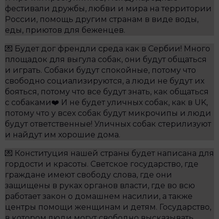
фестивали дружбы, любви и мира на территории
России, помощь другим странам в виде воды,
еды, приютов для беженцев.
💌 Будет дог френдли среда как в Сербии! Много
площадок для выгула собак, они будут общаться
и играть. Собаки будут спокойные, потому что
свободно социализируются, а люди не будут их
бояться, потому что все будут знать, как общаться
с собаками❤️ И не будет уличных собак, как в UK,
потому что у всех собак будут микрочипы и люди
будут ответственные! Уличных собак стерилизуют
и найдут им хорошие дома.
💌 Конституция нашей страны будет написана для
гордости и красоты. Светское государство, где
граждане имеют свободу слова, где они
защищены в руках органов власти, где во всю
работает закон о домашнем насилии, а также
центры помощи женщинам и детям. Государство,
в котором люди могут свободно высказывать