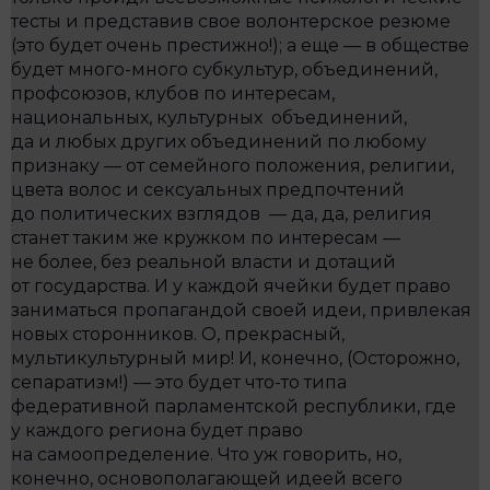
тесты и представив свое волонтерское резюме
(это будет очень престижно!); а еще — в обществе
будет много-много субкультур, объединений,
профсоюзов, клубов по интересам,
национальных, культурных объединений,
да и любых других объединений по любому
признаку — от семейного положения, религии,
цвета волос и сексуальных предпочтений
до политических взглядов — да, да, религия
станет таким же кружком по интересам —
не более, без реальной власти и дотаций
от государства. И у каждой ячейки будет право
заниматься пропагандой своей идеи, привлекая
новых сторонников. О, прекрасный,
мультикультурный мир! И, конечно, (Осторожно,
сепаратизм!) — это будет что-то типа
федеративной парламентской республики, где
у каждого региона будет право
на самоопределение. Что уж говорить, но,
конечно, основополагающей идеей всего