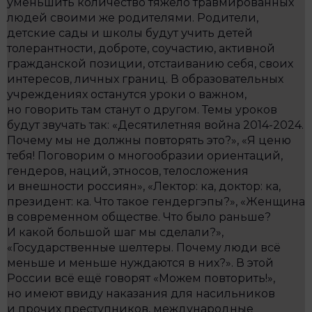
уменьшить количество тяжело травмированных
людей своими же родителями. Родители,
детские сады и школы будут учить детей
толерантности, доброте, соучастию, активной
гражданской позиции, отстаиванию себя, своих
интересов, личных границ. В образовательных
учреждениях останутся уроки о важном,
но говорить там станут о другом. Темы уроков
будут звучать так: «Десятилетняя война 2014-2024.
Почему мы не должны повторять это?», «Я ценю
тебя! Поговорим о многообразии ориентаций,
гендеров, наций, этносов, телосложения
и внешности россиян», «Лектор: ка, доктор: ка,
президент: ка. Что такое гендергэпы?», «Женщина
в современном обществе. Что было раньше?
И какой большой шаг мы сделали?»,
«Государственные шелтеры. Почему люди всё
меньше и меньше нуждаются в них?». В этой
России всё ещё говорят «Можем повторить!»,
но имеют ввиду наказания для насильников
и прочих преступников, международные