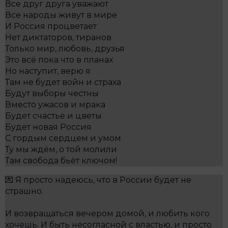
Все друг друга уважают
Все народы живут в мире
И Россия процветает
Нет диктаторов, тиранов
Только мир, любовь, друзья
Это всё пока что в планах
Но наступит, верю я
Там не будет войн и страха
Будут выборы честны
Вместо ужасов и мрака
Будет счастье и цветы
Будет новая Россия
С гордым сердцем и умом
Ту мы ждём, о той молили
Там свобода бьёт ключом!
💌 Я просто надеюсь, что в России будет не
страшно.
И возвращаться вечером домой, и любить кого
хочешь. И быть несогласной с властью, и просто