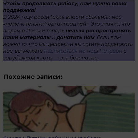
Чтобы продолжать работу, нам нужна ваша
поддержка!
В 2024 году российские власти объявили нас
«нежелательной организацией». Это значит, что
людям в России теперь
нельзя распространять
наши материалы
и
донатить нам
. Если вам
важно то, что мы делаем, и вы хотите поддержать
нас, вы можете
подписаться на наш Патреон
с
зарубежной карты
— это безопасно.
Похожие записи: