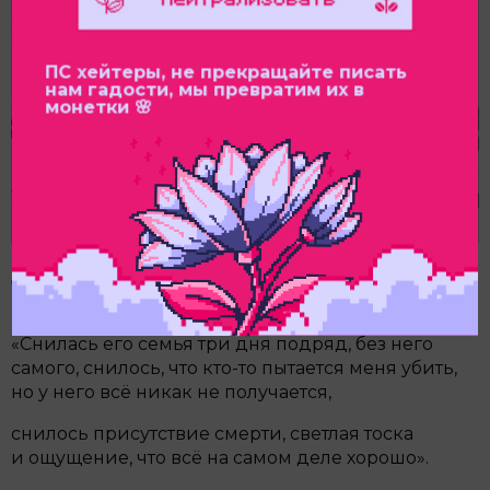
ПС хейтеры, не прекращайте писать
нам гадости, мы превратим их в
монетки 🌸
18.
«Снилась его семья три дня подряд, без него
самого, снилось, что кто-то пытается меня убить,
но у него всё никак не получается,
снилось присутствие смерти, светлая тоска
и ощущение, что всё на самом деле хорошо».