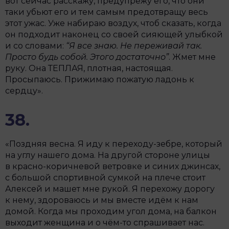
вот сейчас расскажу, предупрежу его, что они
таки убьют его и тем самым предотвращу весь
этот ужас. Уже набираю воздух, чтоб сказать, когда
он подходит наконец со своей сияющей улыбкой
и со словами:
“Я все знаю. Не переживай так.
Просто будь собой. Этого достаточно”
. Жмет мне
руку. Она ТЕПЛАЯ, плотная, настоящая.
Просыпаюсь. Прижимаю пожатую ладонь к
сердцу».
38.
«Поздняя весна. Я иду к переходу-зебре, который
на углу нашего дома. На другой стороне улицы
в красно-коричневой ветровке и синих джинсах,
с большой спортивной сумкой на плече стоит
Алексей и машет мне рукой. Я перехожу дорогу
к нему, здороваюсь и мы вместе идём к нам
домой. Когда мы проходим угол дома, на балкон
выходит женщина и о чём-то спрашивает нас.