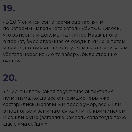
19.
«В 2017 снился сон с тремя сценариями,
по которым Навального хотели убить. Снилось,
что выпустили документалку про Навального
в прокат, была огромная очередь в кино, а потом
из кино, потому что всех грузили в автозаки. я там
убегала через какие-то заборы, было страшно
очень».
20.
«2022: снилась какая-то ужасная антиутопия
путинизма, когда все оппозиционеры уже
состарились, Навальный вроде умер, все ушли
в подполье и занимаются каким-то криминалом
и сошли с ума (вставляю как записала тогда, тоже
щас с ума сойду)».