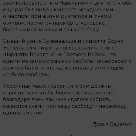
зафиксировать сны о Навальном и для того, чтобы
ещё раз был виден контраст: между снами
о мёртвом при жизни диктаторе и снами
о живом, несмотря на смерть, человеке,
боровшимся за нашу и вашу свободу.
Бывший узник Бухенвальда и психолог Бруно
Беттельгейм пишет в послесловии к книге
Шарлотты Берадт «Сны Третьего Рейха», что
одним из самых страшных свойств гитлеровского
режима было то, что
«даже во сне у этих людей
не было свободы»
.
Россиянам часто говорят, что они должны
«проснуться», чтобы бороться. Сны, которые
благодаря всем вам мне удалось собрать,
являются снами про нашу свободу и несвободу
одновременно.
Дарья Серенко